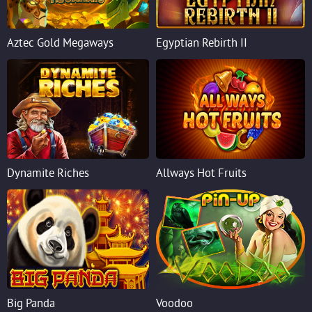
Aztec Gold Megaways
Egyptian Rebirth II
Dynamite Riches
Allways Hot Fruits
Big Panda
Voodoo