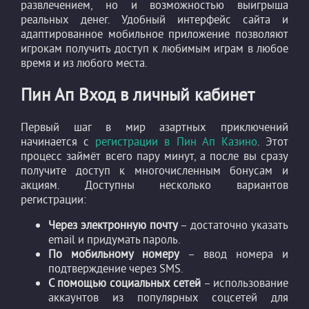
развлечением, но и возможностью выигрыша
реальных денег. Удобный интерфейс сайта и
адаптированное мобильное приложение позволяют
игрокам получить доступ к любимым играм в любое
время и из любого места.
Пин Ап Вход в личный кабинет
Первый шаг в мир азартных приключений
начинается с
регистрации в Пин Ап Казино
. Этот
процесс займёт всего пару минут, а после вы сразу
получите доступ к многочисленным бонусам и
акциям. Доступны несколько вариантов
регистрации:
Через электронную почту
– достаточно указать
email и придумать пароль.
По мобильному номеру
– ввод номера и
подтверждение через SMS.
С помощью социальных сетей
– использование
аккаунтов из популярных соцсетей для