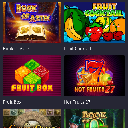
Book Of Aztec
Fruit Cocktail
Fruit Box
Hot Fruits 27