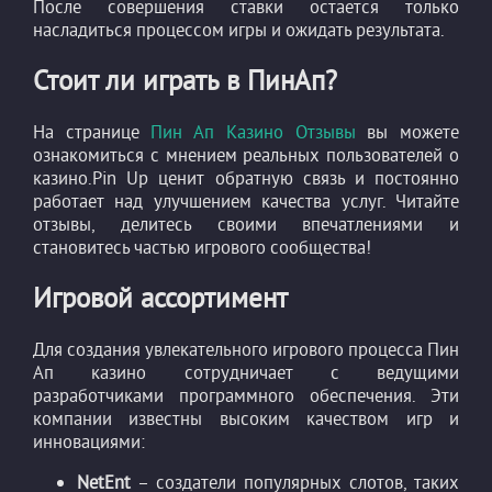
После совершения ставки остается только
насладиться процессом игры и ожидать результата.
Стоит ли играть в ПинАп?
На странице
Пин Ап Казино Отзывы
вы можете
ознакомиться с мнением реальных пользователей о
казино.Pin Up ценит обратную связь и постоянно
работает над улучшением качества услуг. Читайте
отзывы, делитесь своими впечатлениями и
становитесь частью игрового сообщества!
Игровой ассортимент
Для создания увлекательного игрового процесса Пин
Ап казино сотрудничает с ведущими
разработчиками программного обеспечения. Эти
компании известны высоким качеством игр и
инновациями:
NetEnt
– создатели популярных слотов, таких