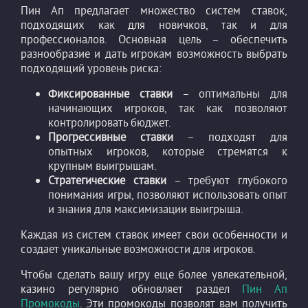
Пин Ап предлагает множество систем ставок,
подходящих как для новичков, так и для
профессионалов. Основная цель – обеспечить
разнообразие и дать игрокам возможность выбрать
подходящий уровень риска:
Фиксированные ставки
– оптимальны для
начинающих игроков, так как позволяют
контролировать бюджет.
Прогрессивные ставки
– подходят для
опытных игроков, которые стремятся к
крупным выигрышам.
Стратегические ставки
– требуют глубокого
понимания игры, позволяют использовать опыт
и знания для максимизации выигрыша.
Каждая из систем ставок имеет свои особенности и
создает уникальные возможности для игроков.
Чтобы сделать вашу игру еще более увлекательной,
казино регулярно обновляет раздел
Пин Ап
Промокоды
. Эти промокоды позволят вам получить