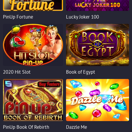
PinUp Fortune
Lucky Joker 100
2020 Hit Slot
Book of Egypt
PinUp Book Of Rebirth
Dazzle Me