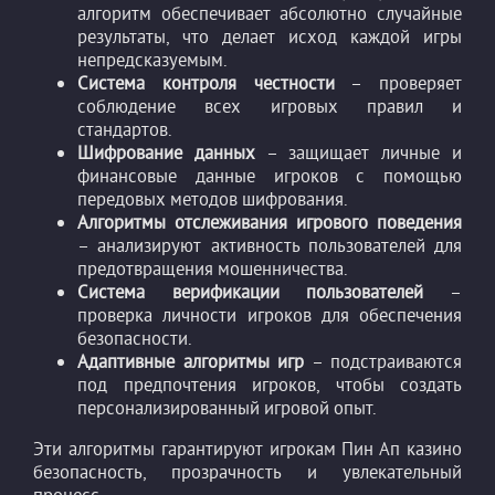
алгоритм обеспечивает абсолютно случайные
результаты, что делает исход каждой игры
непредсказуемым.
Система контроля честности
– проверяет
соблюдение всех игровых правил и
стандартов.
Шифрование данных
– защищает личные и
финансовые данные игроков с помощью
передовых методов шифрования.
Алгоритмы отслеживания игрового поведения
– анализируют активность пользователей для
предотвращения мошенничества.
Система верификации пользователей
–
проверка личности игроков для обеспечения
безопасности.
Адаптивные алгоритмы игр
– подстраиваются
под предпочтения игроков, чтобы создать
персонализированный игровой опыт.
Эти алгоритмы гарантируют игрокам Пин Ап казино
безопасность, прозрачность и увлекательный
процесс.