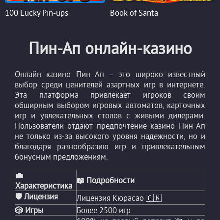
100 Lucky Pin-ups
Book of Santa
Пин-Ап онлайн-казино
Онлайн казино Пин Ап – это широко известный
выбор среди ценителей азартных игр в интернете.
Эта платформа привлекает игроков своим
обширным выбором игровых автоматов, карточных
игр и увлекательных столов с живыми дилерами.
Пользователи отдают предпочтение казино Пин Ап
не только из-за высокого уровня надежности, но и
благодаря разнообразию игр и привлекательным
бонусным предложениям.
💼
📖 Подробности
Характеристика
🛡️ Лицензия
Лицензия Кюрасао 🇨🇼
🎲 Игры
Более 2500 игр