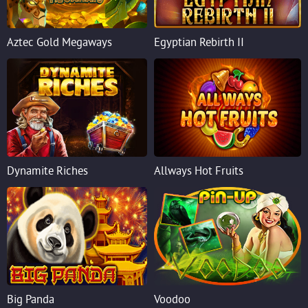
Aztec Gold Megaways
Egyptian Rebirth II
Dynamite Riches
Allways Hot Fruits
Big Panda
Voodoo