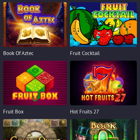
Book Of Aztec
Fruit Cocktail
Fruit Box
Hot Fruits 27