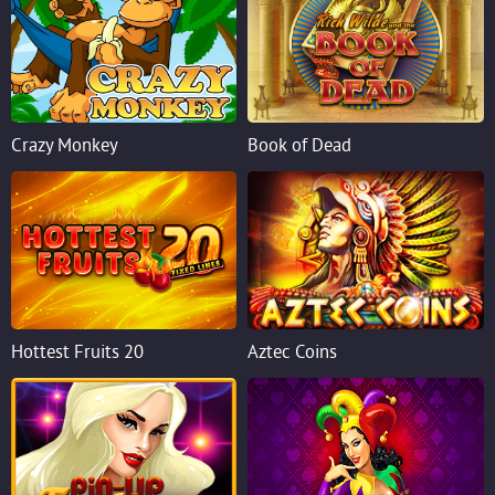
Crazy Monkey
Book of Dead
Hottest Fruits 20
Aztec Coins