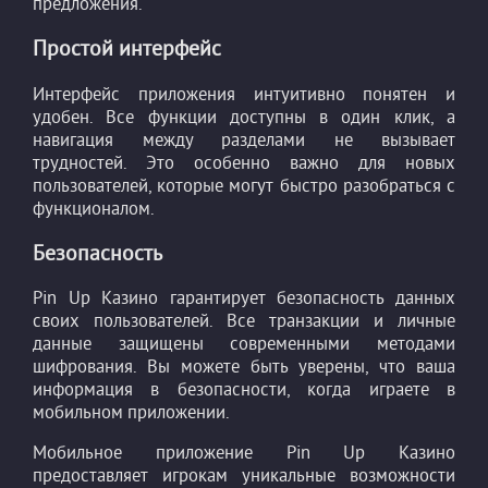
предложения.
Простой интерфейс
Интерфейс приложения интуитивно понятен и
удобен. Все функции доступны в один клик, а
навигация между разделами не вызывает
трудностей. Это особенно важно для новых
пользователей, которые могут быстро разобраться с
функционалом.
Безопасность
Pin Up Казино гарантирует безопасность данных
своих пользователей. Все транзакции и личные
данные защищены современными методами
шифрования. Вы можете быть уверены, что ваша
информация в безопасности, когда играете в
мобильном приложении.
Мобильное приложение Pin Up Казино
предоставляет игрокам уникальные возможности