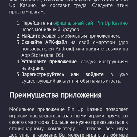
Up Казино не составит труда. Следуйте этим
простым шагам:
Перейдите на
официальный сайт Pin Up Казино
через мобильный браузер.
Найдите раздел
с мобильным приложением.
Скачайте APK-файл
на свой смартфон (для
пользователей Android) или найдите ссылку на
App Store (для iOS).
Установите приложение
, следуя инструкциям
на экране.
Зарегистрируйтесь или войдите
в уже
существующий аккаунт, чтобы начать играть.
Преимущества приложения
Мобильное приложение Pin Up Казино позволяет
игрокам наслаждаться азартными играми прямо со
своего смартфона. Больше не нужно привязываться к
стационарному компьютеру — теперь все игры
доступны в кармане. Вы можете играть в любимые