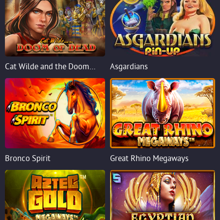
Cat Wilde and the Doom of Dead
Asgardians
Bronco Spirit
Great Rhino Megaways