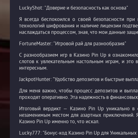
LuckyShot: "Доверие и безопасность как основа"
Я всегда беспокоился о своей безопасности при
технологий шифрования и наличие лицензии подтвер
наслаждаться процессом, зная, что мои данные защ
FortuneMaster: "Игровой рай для разнообразия"
С разнообразием игр в Казино Pin Up я ознакомил
слотов к увлекательным настольным играм, и это 
интересным.
JackpotHunter: "Удобство депозитов и быстрые выпл
Для меня важно, чтобы процесс депозитов и выпла
проходят оперативно. Эта надежность в финансовых 
Итоговый вердикт — Казино Pin Up уникально в с
незаменимым местом для азартных приключений. Я 
Казино Pin Up именно то, что искал.
Lucky777: "Бонус-код Казино Pin Up для Уникальны