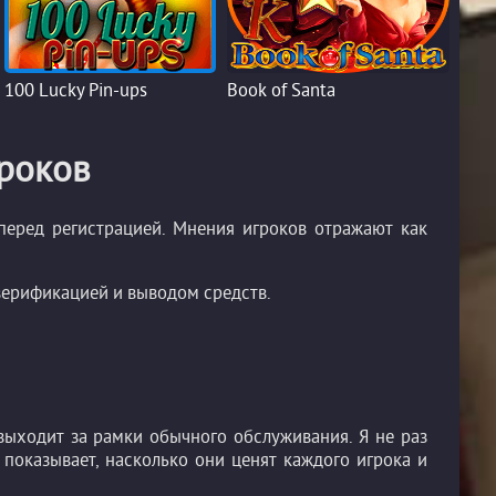
100 Lucky Pin-ups
Book of Santa
роков
еред регистрацией. Мнения игроков отражают как
верификацией и выводом средств.
выходит за рамки обычного обслуживания. Я не раз
показывает, насколько они ценят каждого игрока и