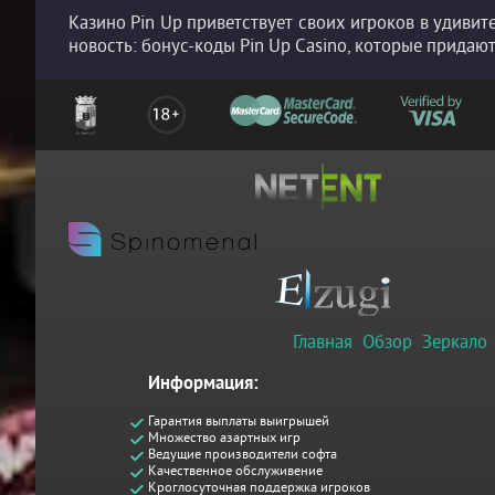
Казино Pin Up приветствует своих игроков в удивит
новость: бонус-коды Pin Up Casino, которые прида
Главная
Обзор
Зеркало
Информация:
Гарантия выплаты выигрышей
Множество азартных игр
Ведущие производители софта
Качественное обслуживение
Кроглосуточная поддержка игроков