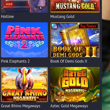
Hotline
Mustang Gold
Pink Elephants 2
Book Of Demi Gods II
Great Rhino Megaways
Aztec Gold Megaways