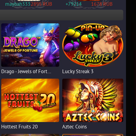
maybah333
2895 RUB
+79214
1678 RUB
Drago - Jewels of Fortune
Lucky Streak 3
Hottest Fruits 20
Aztec Coins