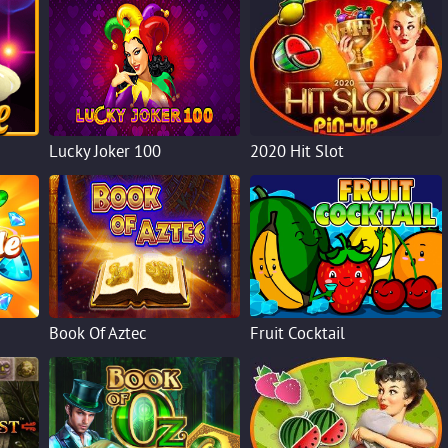
Lucky Joker 100
2020 Hit Slot
Book Of Aztec
Fruit Cocktail