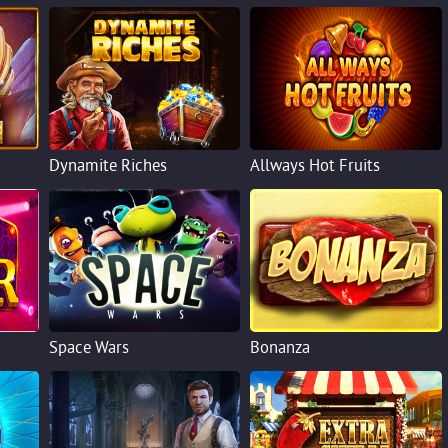
Dynamite Riches
Allways Hot Fruits
Space Wars
Bonanza